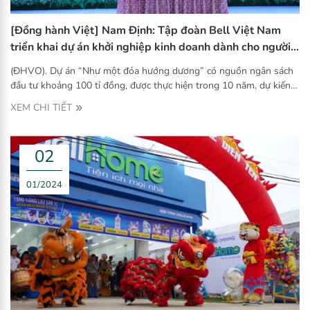
[Đồng hành Việt] Nam Định: Tập đoàn Bell Việt Nam
triển khai dự án khởi nghiệp kinh doanh dành cho người
khuyết tật
(ĐHVO). Dự án “Như một đóa hướng dương” có nguồn ngân sách
đầu tư khoảng 100 tỉ đồng, được thực hiện trong 10 năm, dự kiến
dự án sẽ giúp 10.000 người hưởng lợi trực tiếp, 2.500 – 3.000
XEM CHI TIẾT
người khuyết tật hưởng lợi gián tiếp. Hỗ trợ vốn đầu tư bằng hàng
từ 10.000.000 VND (Mười triệu đồng) cho 01 điểm bán cùng nhiều
ưu đãi khác dành cho người khuyết tật khi trở thành thành viên của
02
dự án.
01/2024