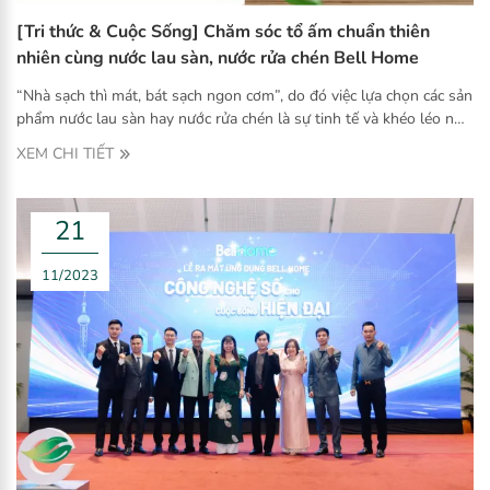
[Tri thức & Cuộc Sống] Chăm sóc tổ ấm chuẩn thiên
nhiên cùng nước lau sàn, nước rửa chén Bell Home
“Nhà sạch thì mát, bát sạch ngon cơm”, do đó việc lựa chọn các sản
phẩm nước lau sàn hay nước rửa chén là sự tinh tế và khéo léo như
bộ sản phẩm Nước lau sàn, Nước rửa chén công nghệ sinh học Bell
XEM CHI TIẾT
Home được rất nhiều các chị em hiện đại chia sẻ cho nhau.
21
11/2023