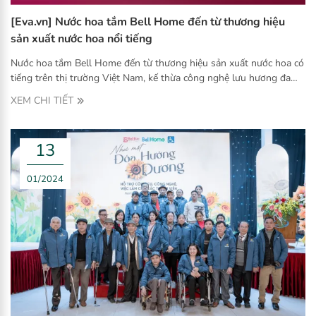
[Eva.vn] Nước hoa tắm Bell Home đến từ thương hiệu
sản xuất nước hoa nổi tiếng
Nước hoa tắm Bell Home đến từ thương hiệu sản xuất nước hoa có
tiếng trên thị trường Việt Nam, kế thừa công nghệ lưu hương đa
tầng từ Bell Flavors & Fragrances tại Đức. Hiện nay, sản phẩm đã
XEM CHI TIẾT
nhanh chóng trở thành "cơn sốt" trên các kênh Tik tok Reviewer
của các nàng hot girl, hot mom xinh đẹp và hiện đại.
13
01/2024