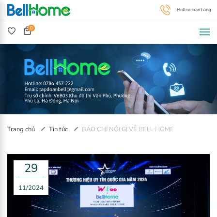
0
Trang chủ
Tin tức
BÁO CHÍ NÓI GÌ VỀ BELL HOME
29
11/2024