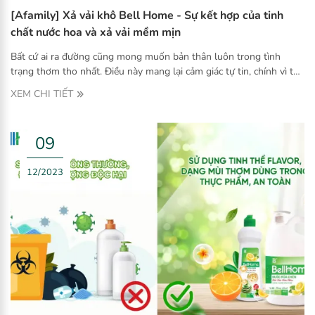
[Afamily] Xả vải khô Bell Home - Sự kết hợp của tinh
chất nước hoa và xả vải mềm mịn
Bất cứ ai ra đường cũng mong muốn bản thân luôn trong tình
trạng thơm tho nhất. Điều này mang lại cảm giác tự tin, chính vì thế
túi xách của các nàng, các chàng hiện đại, ngoài điện thoại, ví và các
XEM CHI TIẾT
vật dụng cần thiết... bạn còn dễ dàng tìm thấy chai xả vải khô hay
xịt thơm quần áo Bell Home.
09
12/2023