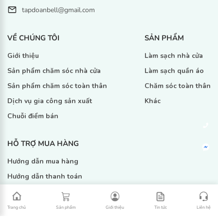
tapdoanbell@gmail.com
VỀ CHÚNG TÔI
SẢN PHẨM
Giới thiệu
Làm sạch nhà cửa
Sản phẩm chăm sóc nhà cửa
Làm sạch quần áo
Sản phẩm chăm sóc toàn thân
Chăm sóc toàn thân
Dịch vụ gia công sản xuất
Khác
Chuỗi điểm bán
HỖ TRỢ MUA HÀNG
Hướng dẫn mua hàng
Hướng dẫn thanh toán
Phương thức vận chuyển
Chính sách bảo hành thu đổi
Trang chủ
Sản phẩm
Giới thiệu
Tin tức
Liên hệ