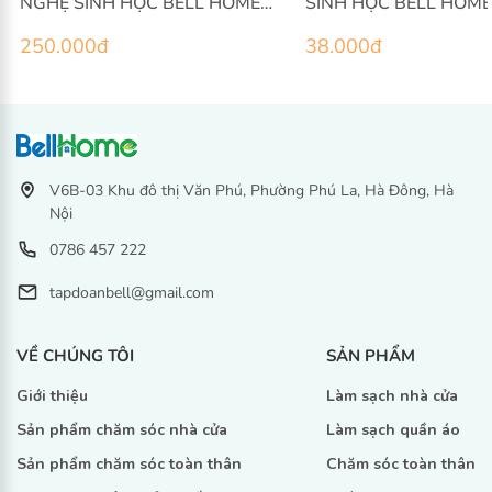
NGHỆ SINH HỌC BELL HOME
SINH HỌC BELL HOM
HƯƠNG HẠNH PHÚC 3KG
CHANH SẢ 1L
250.000
đ
38.000
đ
V6B-03 Khu đô thị Văn Phú, Phường Phú La, Hà Đông, Hà
Nội
0786 457 222
tapdoanbell@gmail.com
VỀ CHÚNG TÔI
SẢN PHẨM
Giới thiệu
Làm sạch nhà cửa
Sản phẩm chăm sóc nhà cửa
Làm sạch quần áo
Sản phẩm chăm sóc toàn thân
Chăm sóc toàn thân