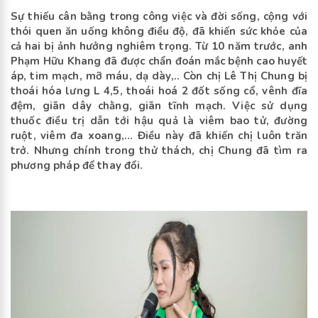
Sự thiếu cân bằng trong công việc và đời sống, cộng với
thói quen ăn uống không điều độ, đã khiến sức khỏe của
cả hai bị ảnh hưởng nghiêm trọng. Từ 10 năm trước, anh
Phạm Hữu Khang đã được chẩn đoán mắc bệnh cao huyết
áp, tim mạch, mỡ máu, dạ dày,.. Còn chị Lê Thị Chung bị
thoái hóa lưng L 4,5, thoái hoá 2 đốt sống cổ, vênh đĩa
đệm, giãn dây chằng, giãn tĩnh mạch. Việc sử dụng
thuốc điều trị dẫn tới hậu quả là viêm bao tử, đường
ruột, viêm đa xoang,... Điều này đã khiến chị luôn trăn
trở. Nhưng chính trong thử thách, chị Chung đã tìm ra
phương pháp để thay đổi.