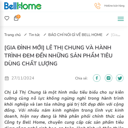
0
Trang chủ
Tin tức
BÁO CHÍ NÓI GÌ VỀ BELL HOME
[Gia
Đình Mới] Lê Thị Chung và hành trình đem đến những sản phẩm tiêu
[GIA ĐÌNH MỚI] LÊ THỊ CHUNG VÀ HÀNH
dùng chất lượng
TRÌNH ĐEM ĐẾN NHỮNG SẢN PHẨM TIÊU
DÙNG CHẤT LƯỢNG
27/11/2024
Chia sẻ:
Chị Lê Thị Chung là một hình mẫu tiêu biểu cho sự kiên
cường cùng nỗ lực không ngừng nghỉ trong hành trình
khởi nghiệp và lan tỏa những giá trị tốt đẹp đến với cộng
đồng. Với nhiều năm kinh nghiệm trong lĩnh vực kinh
doanh, hiện nay đang là Nhà phân phối chính thức của
Công ty Bell Home, chuyên cung cấp các sản phẩm tiêu