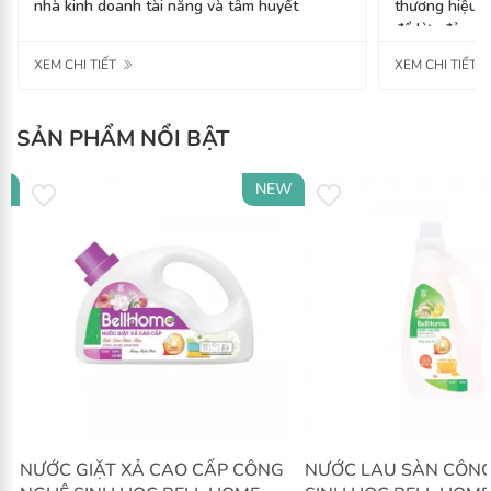
nhà kinh doanh tài năng và tâm huyết
thương hiệu u
để lừa đảo
XEM CHI TIẾT
XEM CHI TIẾT
Đăng bởi:
Hà Content
Bình luận: 
SẢN PHẨM NỔI BẬT
Chia sẻ:
W
NEW
NƯỚC GIẶT XẢ CAO CẤP CÔNG
NƯỚC LAU SÀN CÔNG