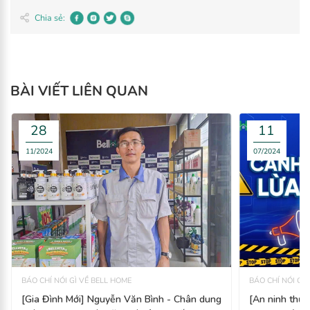
BÀI VIẾT LIÊN QUAN
BÁO CHÍ NÓI GÌ VỀ BELL HOME
BÁO CHÍ NÓI GÌ
[Gia Đình Mới] Nguyễn Văn Bình - Chân dung
[An ninh thủ 