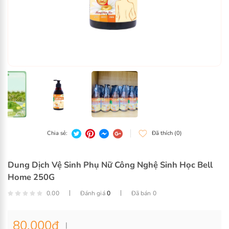
Dung Dịch Vệ Sinh Phụ Nữ Công Nghệ Sinh Học Bell
Home 250G
0.00
Đánh giá
0
Đã bán 0
80.000
đ
Chia sẻ:
Đã thích (0)