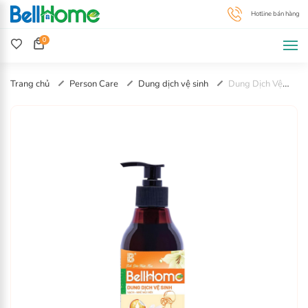
0
Trang chủ
Person Care
Dung dịch vệ sinh
Dung Dịch Vệ
Sinh Phụ Nữ Công Nghệ Sinh Học Bell Home 250G