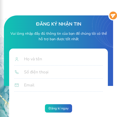
thông thoáng, loại bỏ được dầu nhờn và bã thừa hiệu quả,
giúp ngăn mụn tại vùng kín.
3. ĐẶC ĐIỂM NỔI BẬT CỦA DUNG DỊCH VỆ SINH PHỤ NỮ
CÔNG NGHỆ SINH HỌC BELL HOME 250G
ĐĂNG KÝ NHẬN TIN
Vui lòng nhập đầy đủ thông tin của bạn để chúng tôi có thể
hỗ trợ bạn được tốt nhất