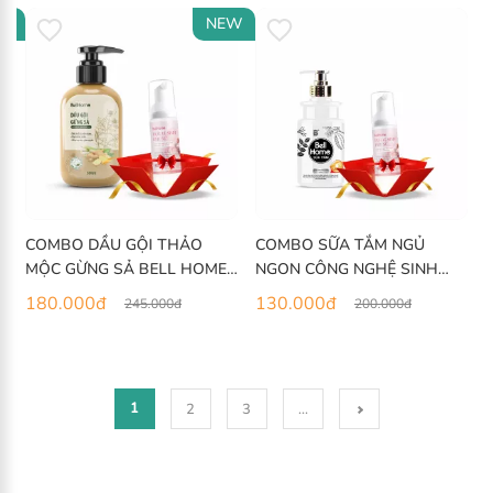
CUỐN HÚT 4,2KG
W
NEW
COMBO DẦU GỘI THẢO
COMBO SỮA TẮM NGỦ
MỘC GỪNG SẢ BELL HOME
NGON CÔNG NGHỆ SINH
TẶNG BỌT VỆ SINH PHỤ NỮ
HỌC BELL HOME TẶNG BỌT
180.000
đ
130.000
đ
245.000
đ
200.000
đ
100ML
VỆ SINH PHỤ NỮ 100ML
1
2
3
...