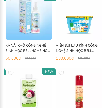
XẢ VẢI KHÔ CÔNG NGHỆ
VIÊN SỦI LAU KÍNH CÔNG
SINH HỌC BELLHOME NOW
NGHỆ SINH HỌC BELL
HƯƠNG BAN MAI 100ML
HOME 17 VIÊN
60.000
đ
130.000
đ
79.000
đ
120.000
đ
W
NEW