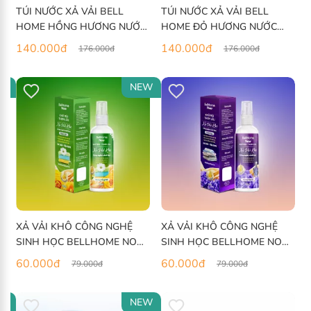
TÚI NƯỚC XẢ VẢI BELL
TÚI NƯỚC XẢ VẢI BELL
HOME HỒNG HƯƠNG NƯỚC
HOME ĐỎ HƯƠNG NƯỚC
HOA SANG TRỌNG 2KG
HOA TINH TẾ 2KG
140.000
đ
140.000
đ
176.000
đ
176.000
đ
W
NEW
XẢ VẢI KHÔ CÔNG NGHỆ
XẢ VẢI KHÔ CÔNG NGHỆ
SINH HỌC BELLHOME NOW
SINH HỌC BELLHOME NOW
HƯƠNG NẮNG MỚI 100ML
HƯƠNG HOA CỎ 100ML
60.000
đ
60.000
đ
79.000
đ
79.000
đ
W
NEW