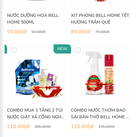
NƯỚC DƯỠNG HOA BELL
XỊT PHÒNG BELL HOME TẾT
HOME 500ML
HƯƠNG TRẦM QUẾ
55.000
đ
85.000
đ
50.000
đ
75.000
đ
W
NEW
COMBO MUA 1 TẶNG 2 TÚI
COMBO NƯỚC THƠM BAO
NƯỚC GIẶT XẢ CÔNG NGHỆ
SÁI BÀN THỜ BELL HOME +
SINH HỌC BELL HOME
XỊT PHÒNG
210.000
đ
120.000
đ
305.000
đ
135.000
đ
XANH DƯƠNG HƯƠNG