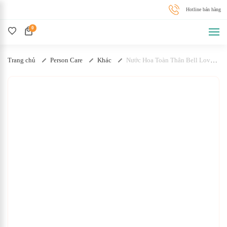
0
Trang chủ
Person Care
Khác
Nước Hoa Toàn Thân Bell Love
50ml No25 Nữ