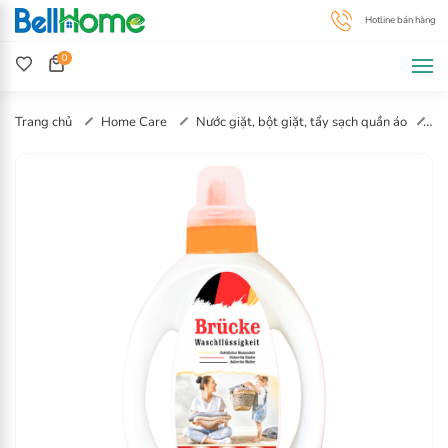
0
Trang chủ
Home Care
Nước giặt, bột giặt, tẩy sạch quần áo
Nước Giặt Sinh Học Brucke Trắng Cổ Cam 3,2KG