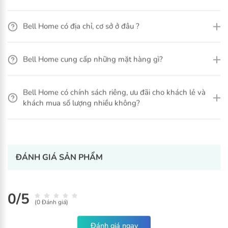
Bell Home có địa chỉ, cơ sở ở đâu ?
Xem thêm
Bell Home cung cấp những mặt hàng gì?
Bell Home có chính sách riêng, ưu đãi cho khách lẻ và
khách mua số lượng nhiều không?
ĐÁNH GIÁ SẢN PHẨM
0/5
(0 Đánh giá)
Áo quần sạch bẩn - lưu hương bền lâu
Với sức mạnh làm sạch hiệu quả từ các thành phần thực vật