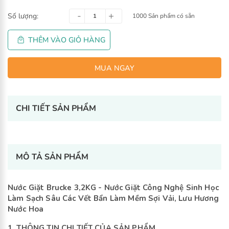
Số lượng:
1000 Sản phẩm có sẵn
THÊM VÀO GIỎ HÀNG
CHI TIẾT SẢN PHẨM
MUA NGAY
-
+
MÔ TẢ SẢN PHẨM
Nước Giặt Brucke 3,2KG - Nước Giặt Công Nghệ Sinh Học
Làm Sạch Sâu Các Vết Bẩn
Làm Mềm Sợi Vải, Lưu Hương
Nước Hoa
1. THÔNG TIN CHI TIẾT CỦA SẢN PHẨM