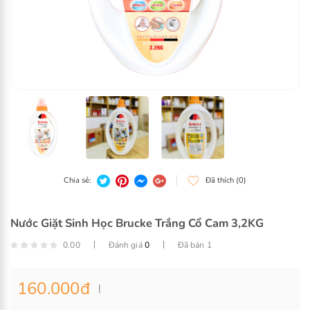
Nước Giặt Sinh Học Brucke Trắng Cổ Cam 3,2KG
0.00
Đánh giá
0
Đã bán 1
160.000
đ
Chia sẻ:
Đã thích (0)