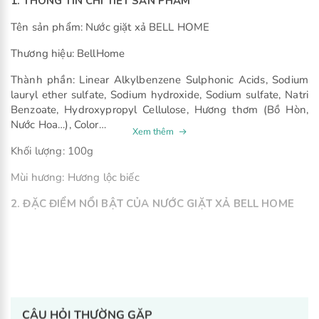
1. THÔNG TIN CHI TIẾT SẢN PHẨM
Tên sản phẩm: Nước giặt xả BELL HOME
Thương hiệu: BellHome
Thành phần: Linear Alkylbenzene Sulphonic Acids, Sodium
lauryl ether sulfate, Sodium hydroxide, Sodium sulfate, Natri
Benzoate, Hydroxypropyl Cellulose, Hương thơm (Bồ Hòn,
Nước Hoa…), Color…
Khối lượng: 100g
Mùi hương: Hương lộc biếc
2. ĐẶC ĐIỂM NỔI BẬT CỦA NƯỚC GIẶT XẢ BELL HOME
CÂU HỎI THƯỜNG GẶP