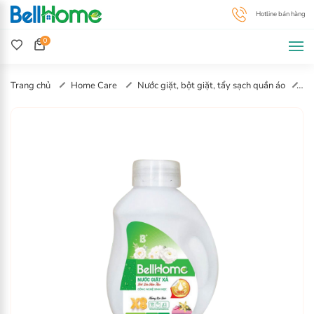
0
Trang chủ
Home Care
Nước giặt, bột giặt, tẩy sạch quần áo
Nước Giặt Xả Công Nghệ Sinh Học Hương Ban Lộc Biếc 100ml