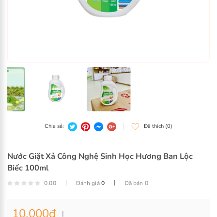
Nước Giặt Xả Công Nghệ Sinh Học Hương Ban Lộc
Biếc 100ml
0.00
Đánh giá
0
Đã bán 0
10.000
đ
Chia sẻ:
Đã thích (0)