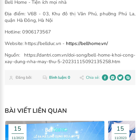
Bell Home - Tiện ích mọi nhà
Địa điểm: V6B - 03, Khu đô thị Văn Phú, phường Phú La,
quận Hà Đông, Hà Nội
Hotline: 0906173567
Website: https://bellduc.vn -
https://bellhome.vn/
Nguồn: https://dantri.com.vn/doi-song/bell-home-khoi-cong-
xay-dung-nha-may-thu-5-20231115092135258.htm
BÀI VIẾT LIÊN QUAN