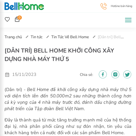
0
Trang chủ
Tin tức
Tin Tức Về Bell Home
[Dân trí] Bell
Home Khởi Công Xây Dựng Nhà Máy thứ 5
[DÂN TRÍ] BELL HOME KHỞI CÔNG XÂY
DỰNG NHÀ MÁY THỨ 5
15/11/2023
Chia sẻ:
(Dân trí) -
Bell Home đã khởi công xây dựng nhà máy thứ 5
với diện tích lên đến 50.000m2 sau những thành công hơn
cả kỳ vọng của 4 nhà máy trước đó, đánh dấu chặng đường
phát triển của Tập đoàn Bell Việt Nam.
Đây là thành quả từ mức tăng trưởng mạnh mẽ của hệ thống
đại lý, nhà phân phối cũng như sự đón nhận, tin yêu của
khách hàng trên cả nước đối với các sản phẩm Bell Home.